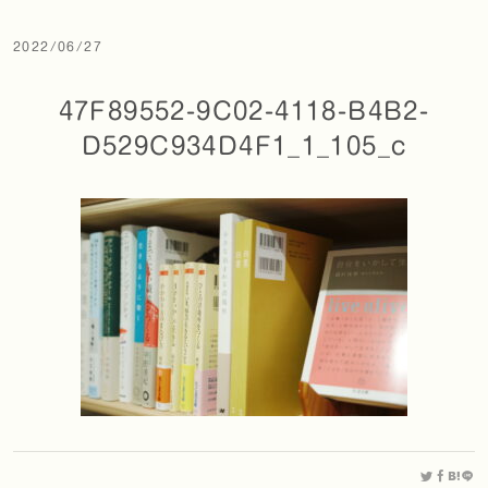
2022/06/27
47F89552-9C02-4118-B4B2-
D529C934D4F1_1_105_c